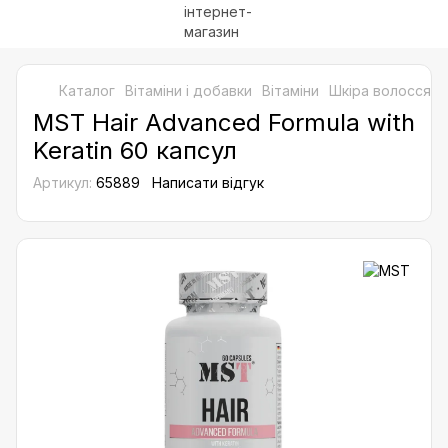
Каталог
Bітаміни і добавки
Вітаміни
Шкіра волосся ні
MST Hair Advanced Formula with
Keratin 60 капсул
Артикул:
65889
Написати відгук