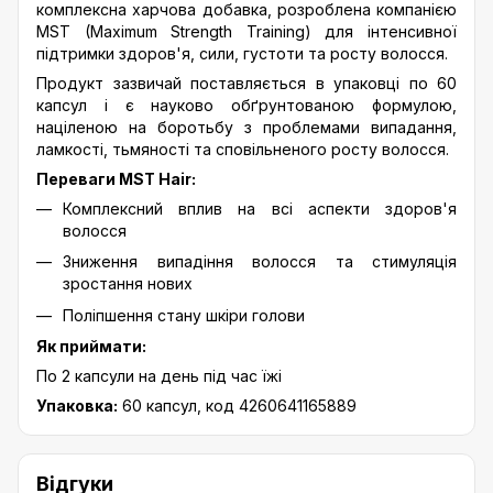
комплексна харчова добавка, розроблена компанією
MST (Maximum Strength Training) для інтенсивної
підтримки здоров'я, сили, густоти та росту волосся.
Продукт зазвичай поставляється в упаковці по 60
капсул і є науково обґрунтованою формулою,
націленою на боротьбу з проблемами випадання,
ламкості, тьмяності та сповільненого росту волосся.
Переваги MST Hair:
Комплексний вплив на всі аспекти здоров'я
волосся
Зниження випадіння волосся та стимуляція
зростання нових
Поліпшення стану шкіри голови
Як приймати:
По 2 капсули на день під час їжі
Упаковка:
60 ​​капсул, код 4260641165889
Відгуки