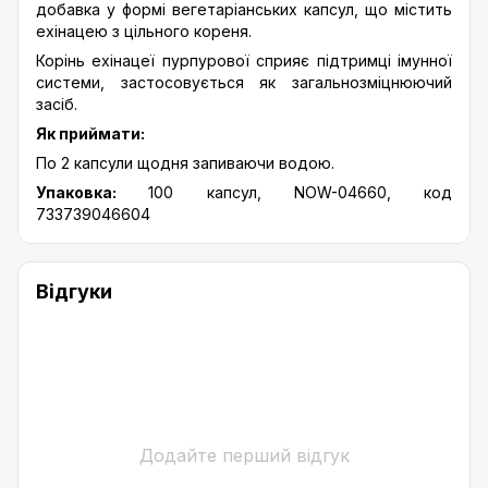
добавка у формі вегетаріанських капсул, що містить
ехінацею з цільного кореня.
Корінь ехінацеї пурпурової сприяє підтримці імунної
системи, застосовується як загальнозміцнюючий
засіб.
Як приймати:
По 2 капсули щодня запиваючи водою.
Упаковка:
100 капсул, NOW-04660, код
733739046604
Відгуки
Додайте перший відгук