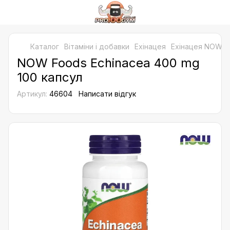
Каталог
Bітаміни і добавки
Ехінацея
Ехінацея NOW F
NOW Foods Echinacea 400 mg
100 капсул
Артикул:
46604
Написати відгук