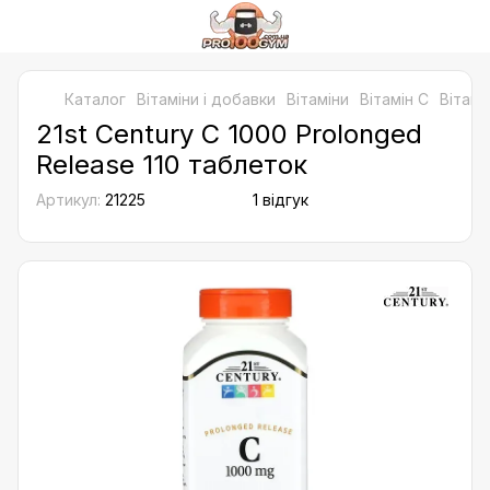
Каталог
Bітаміни і добавки
Вітаміни
Вітамін C
Вітамі
21st Century C 1000 Prolonged
Release 110 таблеток
Артикул:
21225
1 відгук