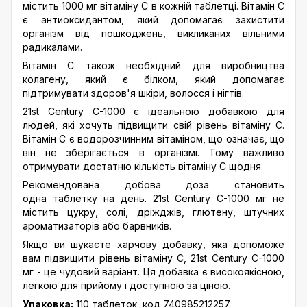
містить 1000 мг вітаміну С в кожній таблетці. Вітамін С
є антиоксидантом, який допомагає захистити
організм від пошкоджень, викликаних вільними
радикалами.
Вітамін С також необхідний для виробництва
колагену, який є білком, який допомагає
підтримувати здоров'я шкіри, волосся і нігтів.
21st Century C-1000 є ідеальною добавкою для
людей, які хочуть підвищити свій рівень вітаміну С.
Вітамін С є водорозчинним вітаміном, що означає, що
він не зберігається в організмі. Тому важливо
отримувати достатню кількість вітаміну С щодня.
Рекомендована добова доза становить
одна таблетку на день. 21st Century C-1000 мг не
містить цукру, солі, дріжджів, глютену, штучних
ароматизаторів або барвників.
Якщо ви шукаєте харчову добавку, яка допоможе
вам підвищити рівень вітаміну С, 21st Century C-1000
мг - це чудовий варіант. Ця добавка є високоякісною,
легкою для прийому і доступною за ціною.
Упаковка:
110 таблеток, код 740985212257