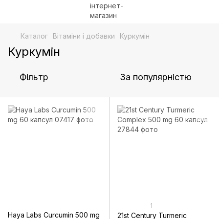
Каталог
Bітаміни і добавки
Куркумін
Куркумін
Фільтр
За популярністю
1
Haya Labs Curcumin 500 mg
21st Century Turmeric