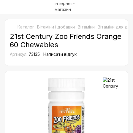
Каталог
Bітаміни і добавки
Вітаміни
Вітаміни для діт
21st Century Zoo Friends Orange
60 Chewables
Артикул:
73135
Написати відгук