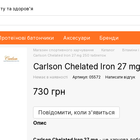
ту та здоров'я
Протеїнові батончики
Аксесуари
Бренди
Магазин спортивного харчування
Каталог
Bітаміни 
Carlson Chelated Iron 27 mg 250 таблеток
Carlson Chelated Iron 27 m
Немає в наявності
Артикул: 05572
Написати відгук
730 грн
Повідомити, коли з'явиться
Опис
Carlson Chelated Iron 27 mg
- це харчова добав