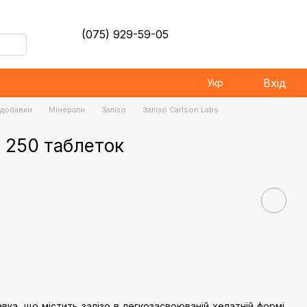
(075) 929-59-05
Вхід
Укр
і добавки
Мінерали
Залізо
Залізо Carlson Labs
g 250 таблеток
ка, що містить залізо в легкозасвоюваній хелатній формі.