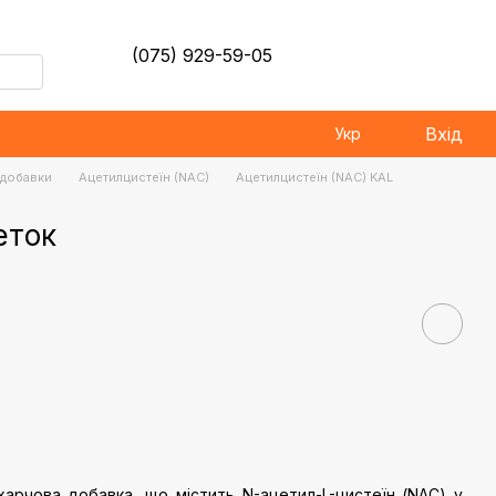
(075) 929-59-05
Вхід
Укр
і добавки
Ацетилцистеїн (NAC)
Ацетилцистеїн (NAC) KAL
еток
арчова добавка, що містить N-ацетил-L-цистеїн (NAC) у