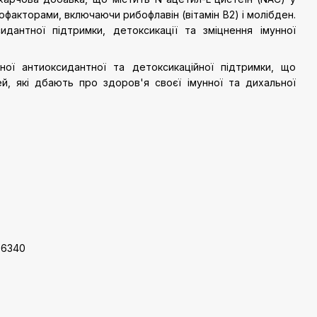
офакторами, включаючи рибофлавін (вітамін B2) і молібден.
дантної підтримки, детоксикації та зміцнення імунної
ої антиоксидантної та детоксикаційної підтримки, що
й, які дбають про здоров'я своєї імунної та дихальної
06340