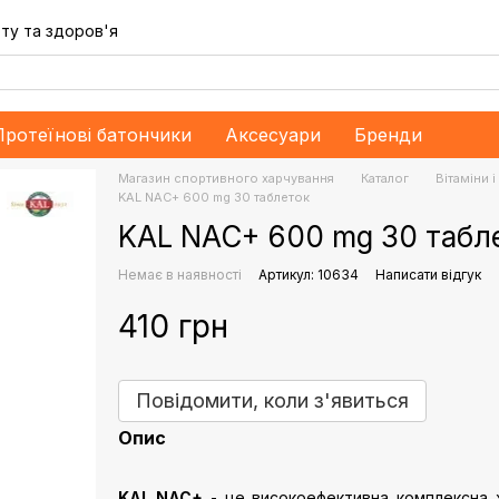
ту та здоров'я
Протеїнові батончики
Аксесуари
Бренди
Магазин спортивного харчування
Каталог
Bітаміни 
KAL NAC+ 600 mg 30 таблеток
KAL NAC+ 600 mg 30 табл
Немає в наявності
Артикул: 10634
Написати відгук
410 грн
Повідомити, коли з'явиться
Опис
KAL NAC+
- це високоефективна комплексна х