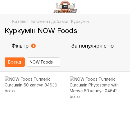
Каталог
Bітаміни і добавки
Куркумін
Куркумін NOW Foods
Фільтр
За популярністю
1
Бренд
NOW Foods