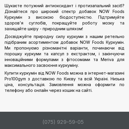
Шукаєте потужний антиоксидант і протизапальний засіб?
Дізнайтеся про широкий спектр добавок NOW Foods
Куркумін з високою біодоступністю. Підтримуйте
здоров'я суглобів, покращуйте роботу мозку та
захищайте шкіру - природним шляхом!
Досвіджуйте природну силу куркуми з нашим ретельно
підібраним асортиментом добавок NOW Foods Куркумін.
Ми пропонуємо різноманітні варіанти, починаючи від
порошку куркуми та капсул з екстрактом, і закінчуючи
інноваційними формулами з фітосомами та Meriva для
максимального засвоєння куркуміну.
Купити куркумін від NOW Foods можна в інтернет-магазині
Pro100gym з доставкою по Києву та всій Україні. Низька
ціна, консультація. Замовлення можна оформити по
телефону або онлайн через кошик на сайті.
(075) 929-59-05