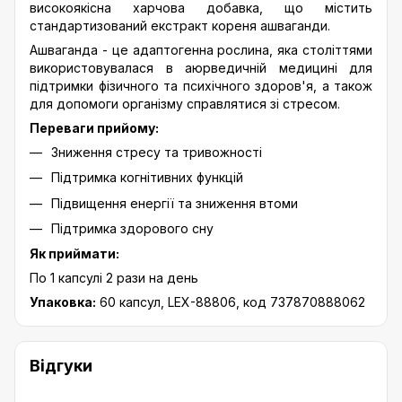
високоякісна харчова добавка, що містить
стандартизований екстракт кореня ашваганди.
Ашваганда - це адаптогенна рослина, яка століттями
використовувалася в аюрведичній медицині для
підтримки фізичного та психічного здоров'я, а також
для допомоги організму справлятися зі стресом.
Переваги прийому:
Зниження стресу та тривожності
Підтримка когнітивних функцій
Підвищення енергії та зниження втоми
Підтримка здорового сну
Як приймати:
По 1 капсулі 2 рази на день
Упаковка:
60 ​​капсул, LEX-88806, код 737870888062
Відгуки