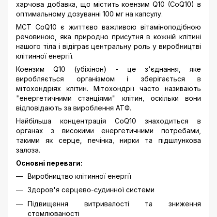
харчова добавка, що містить коензим Q10 (CoQ10) в
оптимальному дозуванні 100 мг на капсулу.
МСТ CoQ10 є життєво важливою вітаміноподібною
речовиною, яка природно присутня в кожній клітині
нашого тіла і відіграє центральну роль у виробництві
клітинної енергії.
Коензим Q10 (убіхінон) - це з'єднання, яке
виробляється організмом і зберігається в
мітохондріях клітин. Мітохондрії часто називають
"енергетичними станціями" клітин, оскільки вони
відповідають за вироблення АТФ.
Найбільша концентрація CoQ10 знаходиться в
органах з високими енергетичними потребами,
такими як серце, печінка, нирки та підшлункова
залоза.
Основні переваги:
Виробництво клітинної енергії
Здоров'я серцево-судинної системи
Підвищення витривалості та зниження
стомлюваності