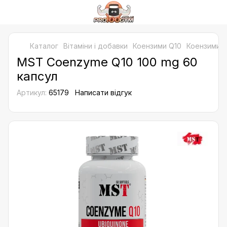
Каталог
Bітаміни і добавки
Коензими Q10
Коензими 
MST Coenzyme Q10 100 mg 60
капсул
Артикул:
65179
Написати відгук