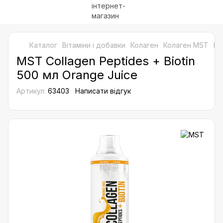
Каталог
Bітаміни і добавки
Колаген
Колаген MST
MS
MST Collagen ​Peptides + Biotin
500 мл​ Orange Juice
Артикул:
63403
Написати відгук