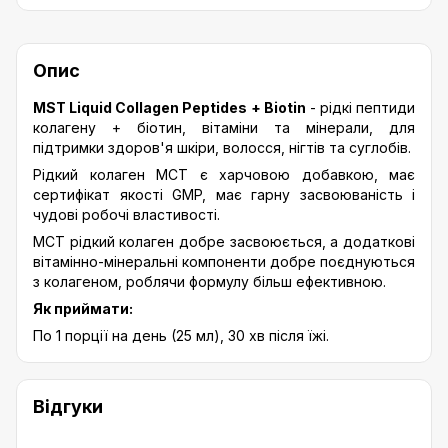
Опис
MST Liquid Collagen Peptides + Biotin
- рідкі пептиди
колагену + біотин, вітаміни та мінерали, для
підтримки здоров'я шкіри, волосся, нігтів та суглобів.
Рідкий колаген МСТ є харчовою добавкою, має
сертифікат якості GMP, має гарну засвоюваність і
чудові робочі властивості.
МСТ рідкий колаген добре засвоюється, а додаткові
вітамінно-мінеральні компоненти добре поєднуються
з колагеном, роблячи формулу більш ефективною.
Як приймати:
По 1 порції на день (25 мл), 30 хв після їжі.
Відгуки