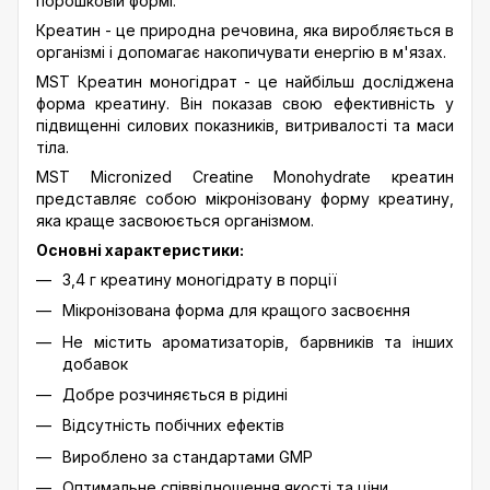
порошковій формі.
Креатин - це природна речовина, яка виробляється в
організмі і допомагає накопичувати енергію в м'язах.
MST Креатин моногідрат - це найбільш досліджена
форма креатину. Він показав свою ефективність у
підвищенні силових показників, витривалості та маси
тіла.
MST Micronized Creatine Monohydrate креатин
представляє собою мікронізовану форму креатину,
яка краще засвоюється організмом.
Основні характеристики:
3,4 г креатину моногідрату в порції
Мікронізована форма для кращого засвоєння
Не містить ароматизаторів, барвників та інших
добавок
Добре розчиняється в рідині
Відсутність побічних ефектів
Вироблено за стандартами GMP
Оптимальне співвідношення якості та ціни