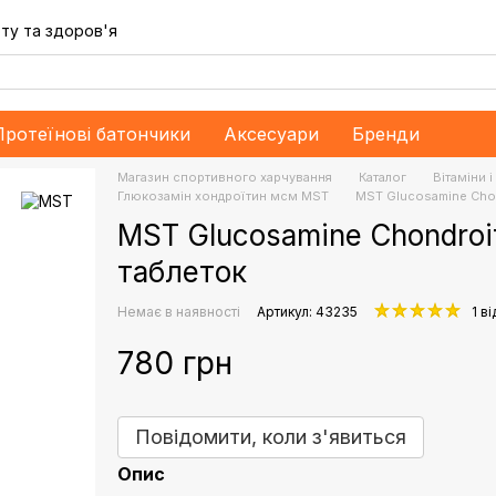
ту та здоров'я
Протеїнові батончики
Аксесуари
Бренди
Магазин спортивного харчування
Каталог
Bітаміни 
Глюкозамін хондроїтин мсм MST
MST Glucosamine Chon
MST Glucosamine Chondroit
таблеток
Немає в наявності
Артикул: 43235
1 ві
780 грн
Повідомити, коли з'явиться
Опис