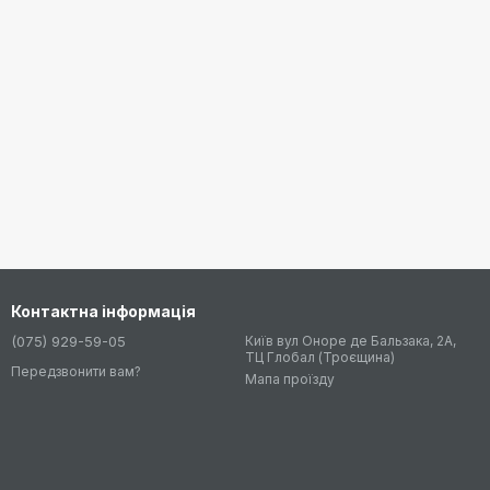
Контактна інформація
(075) 929-59-05
Київ вул Оноре де Бальзака, 2А,
ТЦ Глобал (Троєщина)
Передзвонити вам?
Мапа проїзду