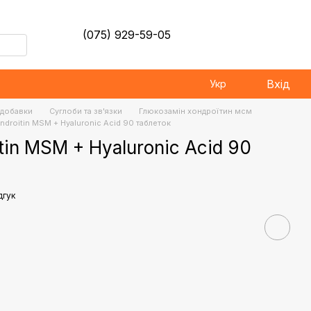
(075) 929-59-05
Вхід
Укр
і добавки
Суглоби та зв'язки
Глюкозамін хондроїтин мсм
droitin MSM + Hyaluronic Acid 90 таблеток
in MSM + Hyaluronic Acid 90
дгук