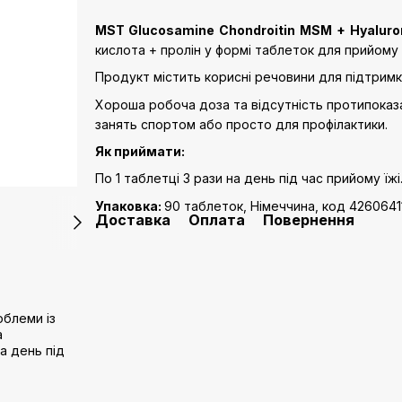
MST Glucosamine Chondroitin MSM + Hyaluro
кислота + пролін у формі таблеток для прийому
Продукт містить корисні речовини для підтримки
Хороша робоча доза та відсутність протипоказа
занять спортом або просто для профілактики.
Як приймати:
По 1 таблетці 3 рази на день під час прийому їжі
Упаковка:
90 таблеток, Німеччина, код 426064
Доставка
Оплата
Повернення
блеми із
а
а день під