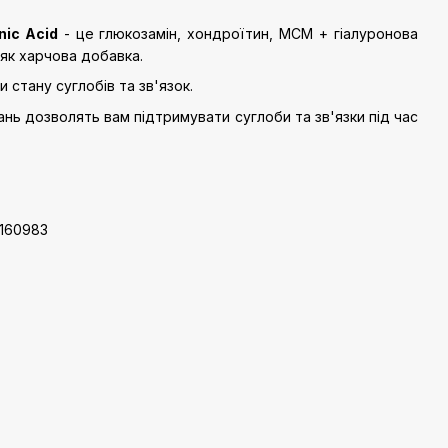
nic Acid
- це глюкозамін, хондроїтин, МСМ + гіалуронова
 як харчова добавка.
 стану суглобів та зв'язок.
нь дозволять вам підтримувати суглоби та зв'язки під час
.
1160983