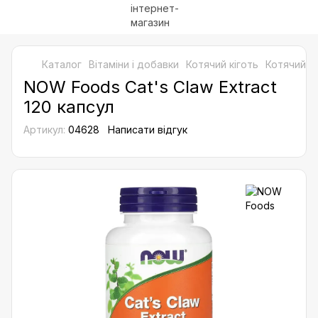
Каталог
Bітаміни і добавки
Котячий кіготь
Котячий к
NOW Foods Cat's Claw Extract
120 капсул
Артикул:
04628
Написати відгук