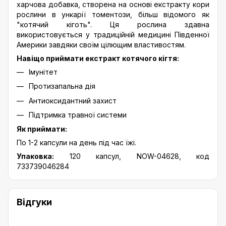
харчова добавка, створена на основі екстракту кори
рослини в ункарії томентози, більш відомого як
"котячий кіготь". Ця рослина здавна
використовується у традиційній медицині Південної
Америки завдяки своїм цілющим властивостям.
Навіщо приймати екстракт котячого кігтя:
Імунітет
Протизапальна дія
Антиоксидантний захист
Підтримка травної системи
Як приймати:
По 1-2 капсули на день під час їжі.
Упаковка:
120 капсул, NOW-04628, код
733739046284
Відгуки