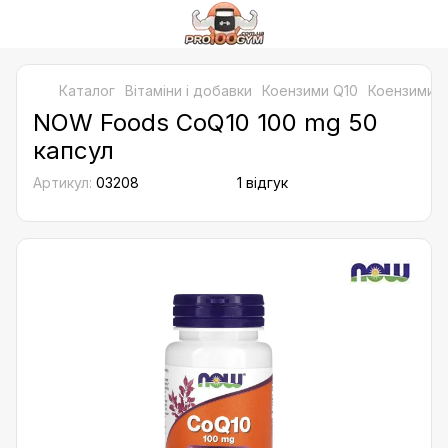
Каталог
Bітаміни і добавки
Коензими Q10
Коензими 
NOW Foods CoQ10 100 mg 50
капсул
Артикул:
03208
1 відгук