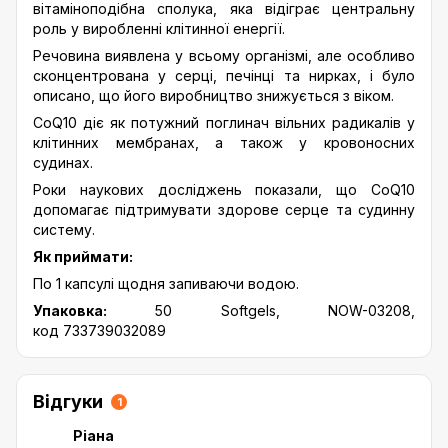
вітаміноподібна сполука, яка відіграє центральну
роль у виробленні клітинної енергії.
Речовина виявлена ​​у всьому організмі, але особливо
сконцентрована у серці, печінці та нирках, і було
описано, що його виробництво знижується з віком.
CoQ10 діє як потужний поглинач вільних радикалів у
клітинних мембранах, а також у кровоносних
судинах.
Роки наукових досліджень показали, що CoQ10
допомагає підтримувати здорове серце та судинну
систему.
Як приймати:
По 1 капсулі щодня запиваючи водою.
Упаковка:
50 Softgels, NOW-03208,
код 733739032089
Відгуки
1
Ріана