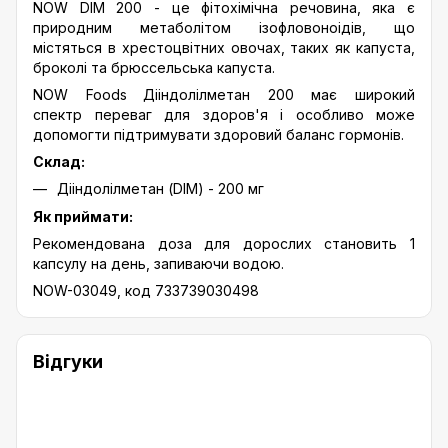
NOW DIM 200 - це фітохімічна речовина, яка є
природним метаболітом ізофловоноідів, що
містяться в хрестоцвітних овочах, таких як капуста,
броколі та брюссельська капуста.
NOW Foods
Дііндолілметан 200 має широкий
спектр переваг для здоров'я і особливо може
допомогти підтримувати здоровий баланс гормонів.
Склад:
Дііндолілметан (DIM) - 200 мг
Як приймати:
Рекомендована доза для дорослих становить 1
капсулу на день, запиваючи водою.
NOW-03049, код 733739030498
Відгуки