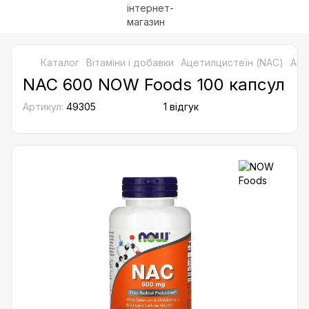
Каталог
Bітаміни і добавки
Ацетилцистеїн (NAC)
Аце
NAC 600 NOW Foods 100 капсул
Артикул:
49305
1 відгук