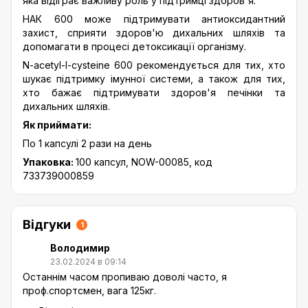
яка відіграє важливу роль у підтримці здоров'я.
НАК 600 може підтримувати антиоксидантний
захист, сприяти здоров'ю дихальних шляхів та
допомагати в процесі детоксикації організму.
N-acetyl-l-cysteine 600 рекомендується для тих, хто
шукає підтримку імунної системи, а також для тих,
хто бажає підтримувати здоров'я печінки та
дихальних шляхів.
Як приймати:
По 1 капсулі 2 рази на день
Упаковка:
100 капсул, NOW-00085, код
733739000859
Відгуки
1
Володимир
23.02.2024 в 09:14
Останнім часом пропиваю доволі часто, я
проф.спортсмен, вага 125кг.