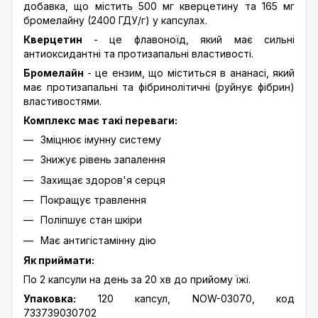
добавка, що містить 500 мг кверцетину та 165 мг
бромелайну (2400 ГДУ/г) у капсулах.
Кверцетин
- це флавоноїд, який має сильні
антиоксидантні та протизапальні властивості.
Бромелайн
- це ензим, що міститься в ананасі, який
має протизапальні та фібринолітичні (руйнує фібрин)
властивостями.
Комплекс має такі переваги:
Зміцнює імунну систему
Знижує рівень запалення
Захищає здоров'я серця
Покращує травлення
Поліпшує стан шкіри
Має антигістамінну дію
Як приймати:
По 2 капсули на день за 20 хв до прийому їжі.
Упаковка:
120 капсул, NOW-03070, код
733739030702