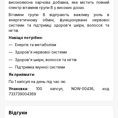
високоякісна харчова добавка, яка містить повний
спектр вітамінів групи B у високих дозах.
Вітаміни групи B відіграють важливу роль в
енергетичному обміні, функціонуванні нервової
системи та підтримці здоров'я шкіри, волосся та
нігтів.
Навіщо потрібен:
Енергія та метаболізм
Здоров'я нервової системи
Здоров'я шкіри, волосся та нігтів
Підтримка імунної системи
Як приймати:
По 1 капсулі на день під час їжі.
Упаковка:
100 капсул, NOW-00436, код
733739004369
Відгуки