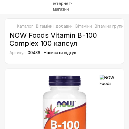
Каталог
Bітаміни і добавки
Вітаміни
Вітаміни групи B
NOW Foods Vitamin B-100
Complex 100 капсул
Артикул:
00436
Написати відгук