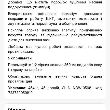
добавка, що містить порошок лушпиння насіння
подорожника (псилліум).
Використання клітковини псилліум допоможе
покращити роботу ШКТ, зменшити метеоризм і
здуття живота, нормалізувати обмін речовин.
Псилліум сприяє зниженню апетиту, придушенню
почуття голоду та підвищенню результативності
дієти для зниження ваги.
Добавка має чудові робочі властивості, не має
протипоказань.
Як приймати:
Перемішуйте 1-2 мірних ложки з 360 мл води або соку
і відразу випивайте
Обов'язково вживайте велику кількість рідини
протягом дня
Упаковка:
454 г, 45 порцій, США, NOW-05981, код
733739059819