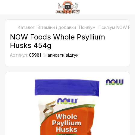
Каталог
Bітаміни і добавки
Псиліум
Псиліум NOW Fo
NOW Foods Whole Psyllium
Husks 454g
Артикул:
05981
Написати відгук