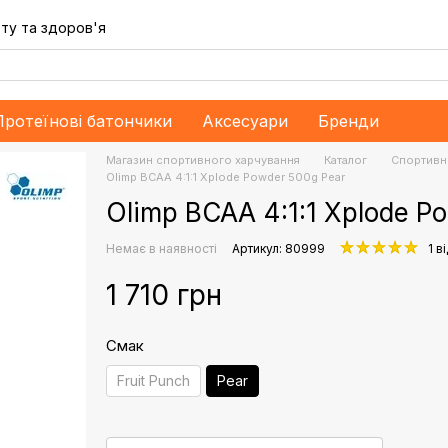
ту та здоров'я
Протеїнові батончики
Аксесуари
Бренди
Магазин спортивного харчування
Каталог
Спортивн
Olimp BCAA 4:1:1 Xplode Powder 500g Pear
Olimp BCAA 4:1:1 Xplode P
Немає в наявності
Артикул: 80999
1 в
1 710 грн
Смак
Fruit Punch
Pear