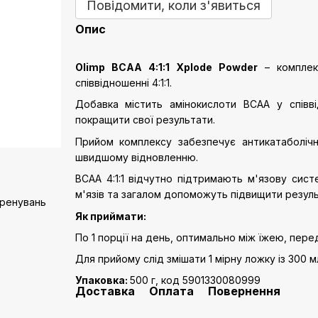
Повідомити, коли з'явиться
Опис
Olimp BCAA 4:1:1 Xplode Powder
– комплек
співвідношенні 4:1:1.
Добавка містить амінокислоти BCAA у співвід
покращити свої результати.
Прийом комплексу забезпечує антикатаболіч
швидшому відновленню.
BCAA 4:1:1 відчутно підтримають м'язову сис
м'язів та загалом допоможуть підвищити резуль
тренувань
Як приймати:
По 1 порції на день, оптимально між їжею, перед
Для прийому слід змішати 1 мірну ложку із 300 м
Упаковка:
500 г, код 5901330080999
Доставка
Оплата
Повернення