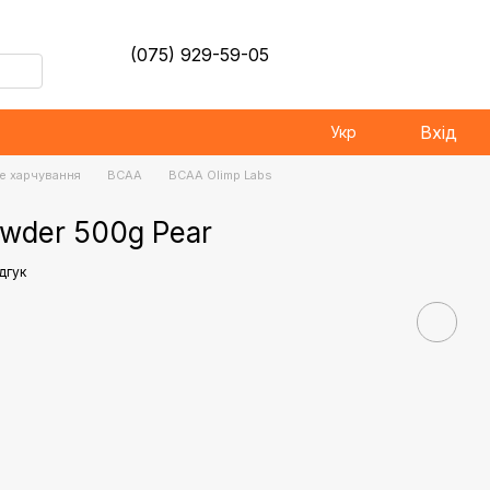
(075) 929-59-05
Вхід
Укр
е харчування
BCAA
BCAA Olimp Labs
owder 500g Pear
ідгук