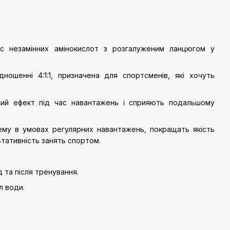
с незамінних амінокислот з розгалуженим ланцюгом у
ношенні 4:1:1, призначена для спортсменів, які хочуть
ний ефект під час навантажень і сприяють подальшому
тему в умовах регулярних навантажень, покращать якість
тативність занять спортом.
 та після тренування.
л води.