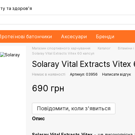
ту та здоров'я
Протеїнові батончики
Аксесуари
Бренди
Магазин спортивного харчування
Каталог
Bітаміни 
Solaray Vital Extracts Vitex 60 капсул
Solaray Vital Extracts Vitex
Немає в наявності
Артикул: 03956
Написати відгук
690 грн
Повідомити, коли з'явиться
Опис
Solaray Vital Extracts Vitex -
це високоякісна 