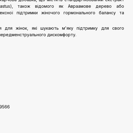
-Castus), також відомого як Авраамове дерево або
ексної підтримки жіночого гормонального балансу та
я для жінок, які шукають м'яку підтримку для свого
 передменструального дискомфорту.
39566