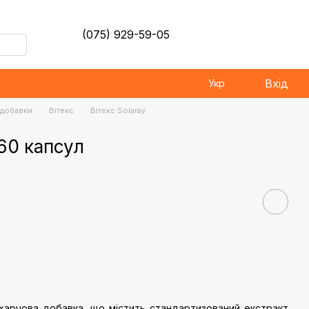
(075) 929-59-05
Вхід
Укр
і добавки
Вітекс
Вітекс Solaray
 60 капсул
харчова добавка, що містить стандартизований екстракт