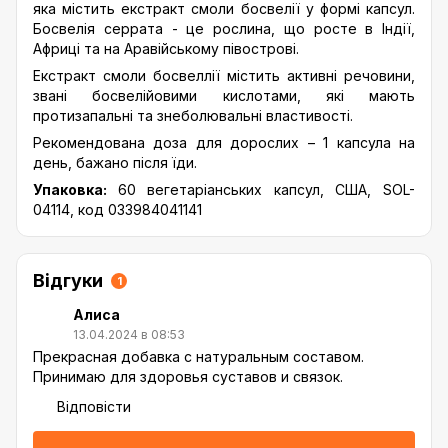
яка містить екстракт смоли босвелії у формі капсул.
Босвелія серрата - це рослина, що росте в Індії,
Африці та на Аравійському півострові.
Екстракт смоли босвеллії містить активні речовини,
звані босвелійовими кислотами, які мають
протизапальні та знеболювальні властивості.
Рекомендована доза для дорослих – 1 капсула на
день, бажано після їди.
Упаковка:
60 ​​вегетаріанських капсул, США, SOL-
04114, код 033984041141
Відгуки
1
Алиса
13.04.2024 в 08:53
Прекрасная добавка с натуральным составом.
Принимаю для здоровья суставов и связок.
Відповісти