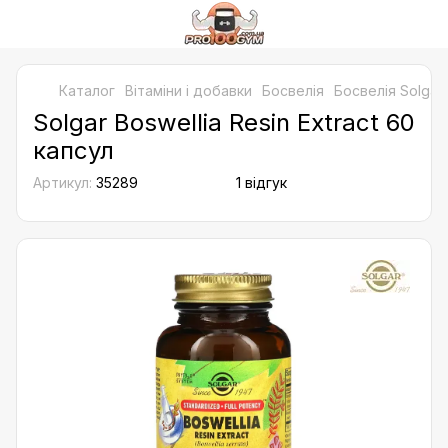
Каталог
Bітаміни і добавки
Босвелія
Босвелія Solgar
Solgar Boswellia Resin Extract 60
капсул
Артикул:
35289
1 відгук