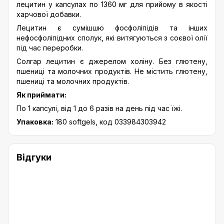
лецитин у капсулах по 1360 мг для прийому в якості
харчової добавки.
Лецитин є сумішшю фосфоліпідів та інших
нефосфоліпідних сполук, які витягуються з соєвої олії
під час переробки.
Солгар лецитин є джерелом холіну. Без глютену,
пшениці та молочних продуктів. Не містить глютену,
пшениці та молочних продуктів.
Як приймати:
По 1 капсулі, від 1 до 6 разів на день під час їжі.
Упаковка:
180 softgels, код 033984303942
Відгуки