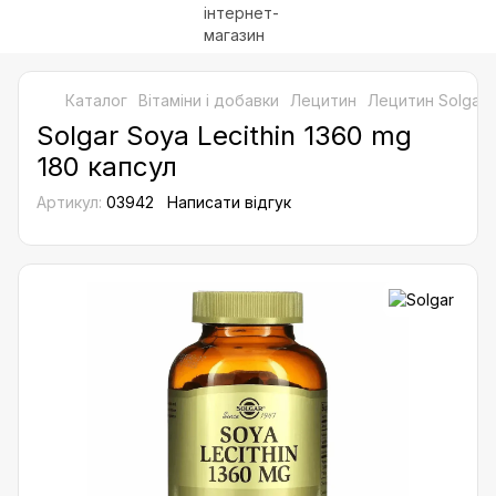
Каталог
Bітаміни і добавки
Лецитин
Лецитин Solgar
Solgar Soya Lecithin 1360 mg
180 капсул
Артикул:
03942
Написати відгук