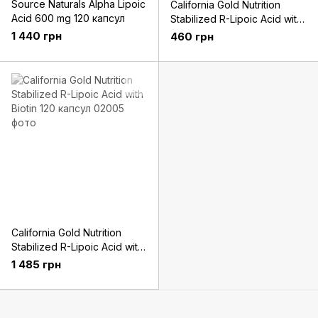
Source Naturals Alpha Lipoic
California Gold Nutrition
Acid 600 mg 120 капсул
Stabilized R-Lipoic Acid with
Biotin 30 капсул
1 440 грн
460 грн
California Gold Nutrition
Stabilized R-Lipoic Acid with
Biotin 120 капсул
1 485 грн