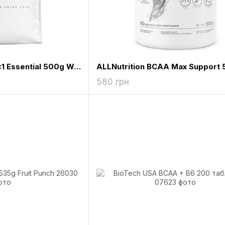
Myprotein BCAA 2:1:1 Essential 500g Watermelon
580 грн