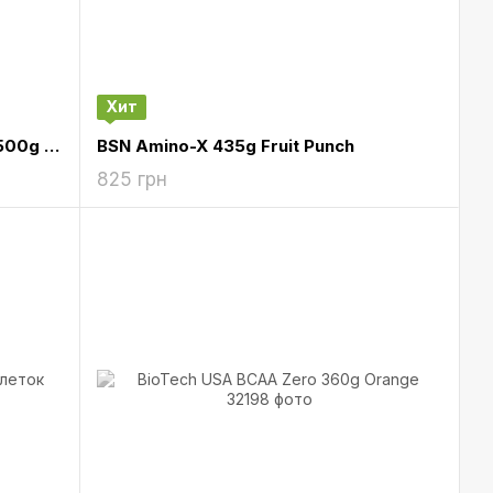
Хит
ALLNutrition BCAA Max Support 500g Cola
BSN Amino-X 435g Fruit Punch
825 грн