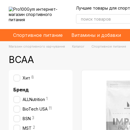
Перейти к основному контенту
Лучшие товары для спорт
Спортивное питание
Витамины и добавки
Магазин спортивного харчування
Каталог
Спортивное питание
BCAA
8
Хит
Бренд
1
ALLNutrition
11
BioTech USA
3
BSN
2
MST