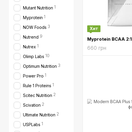
1
Mutant Nutrition
1
Myprotein
3
NOW Foods
Хит
9
Nutrend
1
Nutrex
660 грн
10
Olimp Labs
3
Optimum Nutrition
1
Power Pro
1
Rule 1 Proteins
2
Scitec Nutrition
2
Scivation
2
Ultimate Nutrition
1
USPLabs