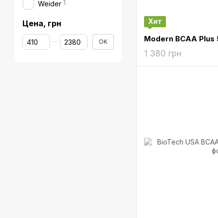
1
Weider
Хит
Цена, грн
От Цена, грн
До Цена, грн
Modern BCAA Plus 5
OK
1 380 грн