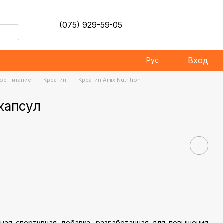
(075) 929-59-05
Вход
Рус
ое питание
Креатин
Креатин Amix Nutrition
 капсул
ная спортивная добавка, разработанная для повышения