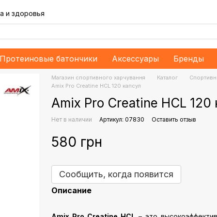
а и здоровья
Протеиновые батончики
Аксессуары
Бренды
Магазин спортивного харчування
Каталог
Спортивн
Amix Pro Creatine HCL 120 капсул
Amix Pro Creatine HCL 120
Нет в наличии
Артикул: 07830
Оставить отзыв
580 грн
Сообщить, когда появится
Описание
Amix Pro Creatine HCL
– это высокоэффектив