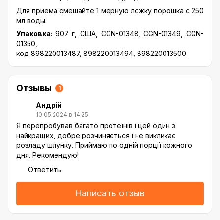
Для приема смешайте 1 мерную ложку порошка с 250
мл воды.
Упаковка:
907 г, США, CGN-01348, CGN-01349, CGN-
01350,
код 898220013487, 898220013494, 898220013500
Отзывы
1
Андрій
10.05.2024 в 14:25
Я перепробував багато протеїнів і цей один з
найкращих, добре розчиняється і не викликає
розладу шлунку. Приймаю по одній порції кожного
дня. Рекомендую!
Ответить
Написать отзыв