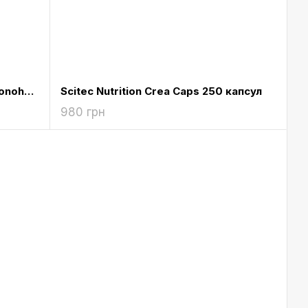
Scitec Nutrition 100% Creatine Monohydrate 300g
Scitec Nutrition Crea Caps 250 капсул
980 грн