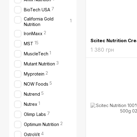
7
BioTech USA
California Gold
1
Nutrition
2
IronMaxx
15
MST
1 380 грн
1
MuscleTech
3
Mutant Nutrition
2
Myprotein
5
NOW Foods
5
Nutrend
1
Nutrex
7
Olimp Labs
2
Optimum Nutrition
4
OstroVit