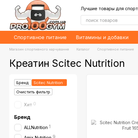
Перейти к основному контенту
Лучшие товары для спорт
Спортивное питание
Витамины и добавки
Магазин спортивного харчування
Каталог
Спортивное питание
Креатин Scitec Nutrition
Бренд:
Scitec Nutrition
Очистить фильтр
0
Хит
Бренд
1
ALLNutrition
9
Amix Nutrition