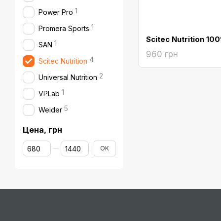
1
Power Pro
1
Promera Sports
1
SAN
960 грн
4
Scitec Nutrition
2
Universal Nutrition
1
VPLab
5
Weider
Цена, грн
От Цена, грн
До Цена, грн
OK