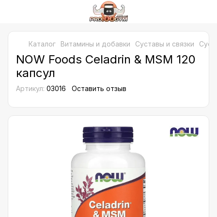
Каталог
Витамины и добавки
Суставы и связки
Суст
NOW Foods Celadrin & MSM 120
капсул
Артикул:
03016
Оставить отзыв