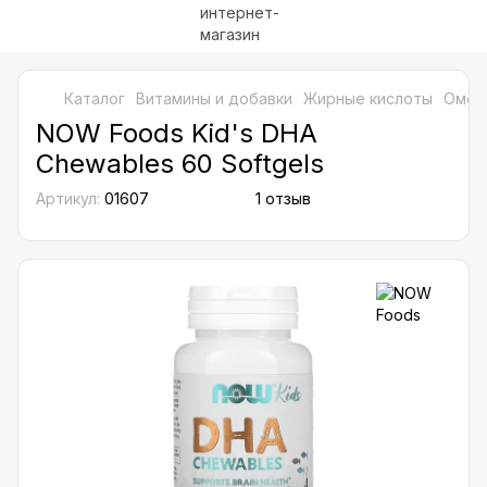
Каталог
Витамины и добавки
Жирные кислоты
Омега
NOW Foods Kid's DHA
Chewables 60 Softgels
Артикул:
01607
1 отзыв