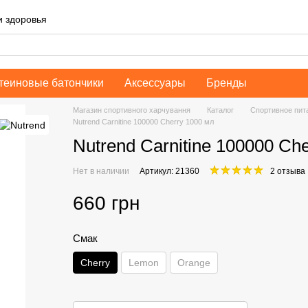
и здоровья
теиновые батончики
Аксессуары
Бренды
Магазин спортивного харчування
Каталог
Спортивное пит
Nutrend Carnitine 100000 Cherry 1000 мл
Nutrend Carnitine 100000 Ch
Нет в наличии
Артикул: 21360
2 отзыва
660 грн
Смак
Cherry
Lemon
Orange