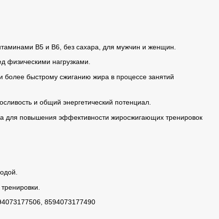
итаминами B5 и B6, без сахара, для мужчин и женщин.
ед физическими нагрузками.
и более быстрому сжиганию жира в процессе занятий
осливость и общий энергетический потенциал.
ка для повышения эффективности жиросжигающих тренировок
одой.
 тренировки.
594073177506, 8594073177490