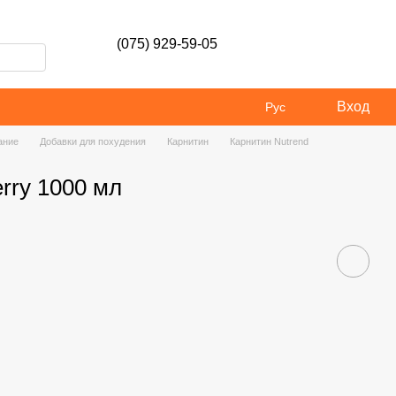
(075) 929-59-05
Вход
Рус
ание
Добавки для похудения
Карнитин
Карнитин Nutrend
erry 1000 мл