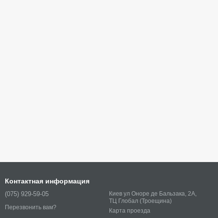
Контактная информация
(075) 929-59-05
Киев ул Оноре де Бальзака, 2А,
ТЦ Глобал (Троещина)
Перезвонить вам?
Карта проезда