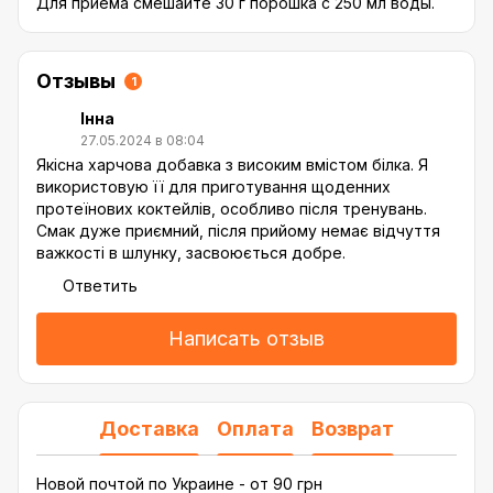
Для приема смешайте 30 г порошка с 250 мл воды.
Отзывы
1
Інна
27.05.2024 в 08:04
Якісна харчова добавка з високим вмістом білка. Я
використовую її для приготування щоденних
протеїнових коктейлів, особливо після тренувань.
Смак дуже приємний, після прийому немає відчуття
важкості в шлунку, засвоюється добре.
Ответить
Написать отзыв
Доставка
Оплата
Возврат
Новой почтой по Украине - от 90 грн