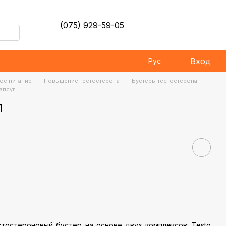
(075) 929-59-05
Вход
Рус
ое питание
Повышение тестостерона
Бустеры тестостерона
капсул
л
тостероновый бустер на основе двух комплексов: Testo