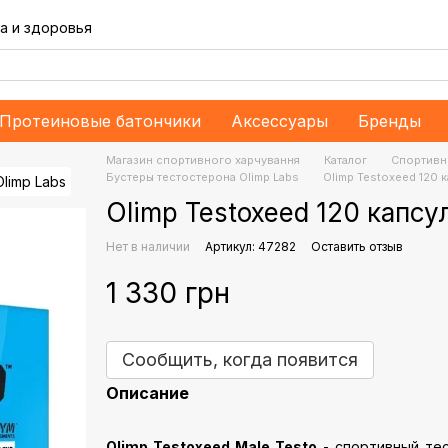
а и здоровья
Протеиновые батончики
Аксессуары
Бренды
Магазин спортивного харчування
Каталог
Спортивн
Бустеры тестостерона Olimp Labs
Olimp Testoxeed 120 
Olimp Testoxeed 120 капсу
Нет в наличии
Артикул: 47282
Оставить отзыв
1 330 грн
Сообщить, когда появится
Описание
Olimp Testoxeed Male Testo
- спортивный тес