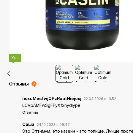
Хит
Отзывы
2
nqxuMesfwjQPzRxatHiejoxj
22.04.2026 в 13:52
uCVpAMFwSgFFyXfxnydIype
Ответить
Саша
24.10.2023 в 09:47
Это Оптимум, это казеин - это топище. Лучше проте