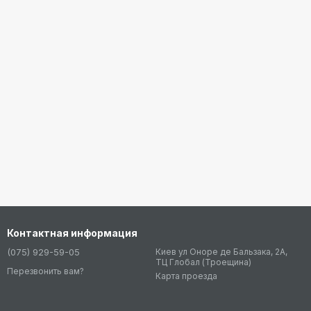
Контактная информация
(075) 929-59-05
Киев ул Оноре де Бальзака, 2А,
ТЦ Глобал (Троещина)
Перезвонить вам?
Карта проезда