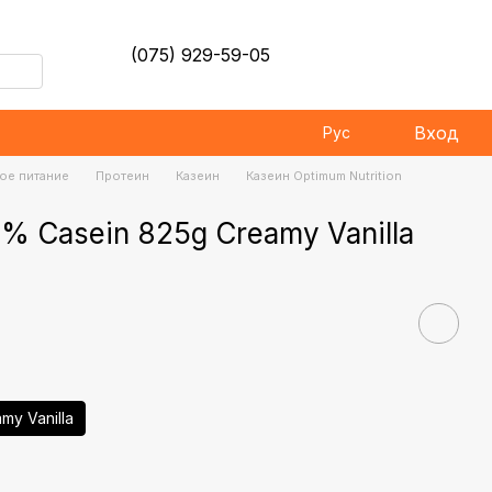
(075) 929-59-05
Вход
Рус
ое питание
Протеин
Казеин
Казеин Optimum Nutrition
% Casein 825g Creamy Vanilla
my Vanilla