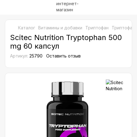
Каталог
Витамины и добавки
Триптофан
Триптофан Sc
Scitec Nutrition Tryptophan 500
mg 60 капсул
Артикул:
25790
Оставить отзыв