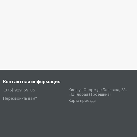
Контактная информация
(075) 929-59-05
Киев ул Оноре де Бальзака, 2А,
ТЦ Глобал (Троещина)
Перезвонить вам?
Карта проезда