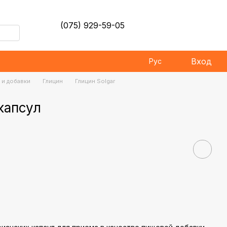
(075) 929-59-05
Вход
Рус
 и добавки
Глицин
Глицин Solgar
 капсул