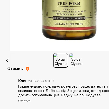
Отзывы
1
Юля
23.07.2024 в 11:35
Гліцин чудово покращує розумову працездатність т
впливає на сон. Добавка від Solgar якісна, склад хро
досить оптимальна ціна. Раджу, не пошкодуєте.
Ответить