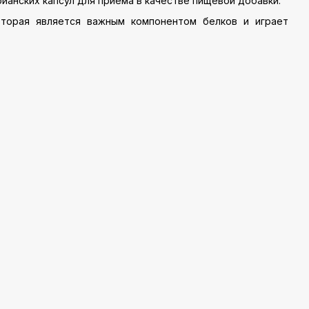
рианских капсул для приема в качестве пищевой добавки.
которая является важным компонентом белков и играет