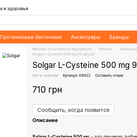
а и здоровья
Протеиновые батончики
Аксессуары
Бренды
Магазин спортивного харчування
Каталог
Витамины
Solgar L-Cysteine 500 mg 90 капсул
Solgar L-Cysteine 500 mg 
Нет в наличии
Артикул: 09622
Оставить отзыв
710 грн
Сообщить, когда появится
Описание
Solgar L-Cysteine 500 мг
- это пищевая добав