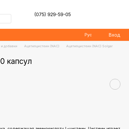
(075) 929-59-05
Вход
Рус
 и добавки
Ацетилцистеин (NAC)
Ацетилцистеин (NAC) Solgar
90 капсул
ка, содержащая аминокислоту L-цистеин. Цистеин играет