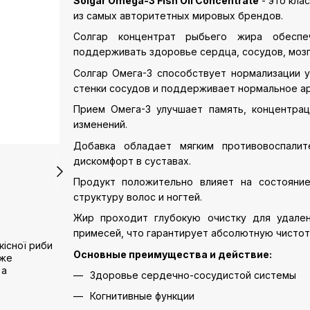
Solgar Omega-3 Fish Oil Concentrate
- это кла
из самых авторитетных мировых брендов.
Солгар концентрат рыбьего жира обеспе
поддерживать здоровье сердца, сосудов, мозга
Солгар Омега-3 способствует нормализации у
стенки сосудов и поддерживает нормальное а
Прием Омега-3 улучшает память, концентра
изменений.
Добавка обладает мягким противовоспалит
дискомфорт в суставах.
Продукт положительно влияет на состояние
структуру волос и ногтей.
Жир проходит глубокую очистку для удален
примесей, что гарантирует абсолютную чистот
кісної риби
Основные преимущества и действие:
уже
 а
Здоровье сердечно-сосудистой системы
Когнитивные функции