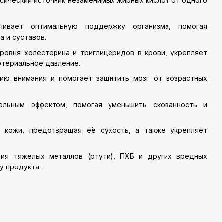
ссический источник незаменимых жирных кислот от одного
чивает оптимальную поддержку организма, помогая
 и суставов.
ровня холестерина и триглицеридов в крови, укрепляет
ртериальное давление.
цию внимания и помогает защитить мозг от возрастных
ельным эффектом, помогая уменьшить скованность и
 кожи, предотвращая её сухость, а также укрепляет
ия тяжелых металлов (ртути), ПХБ и других вредных
у продукта.