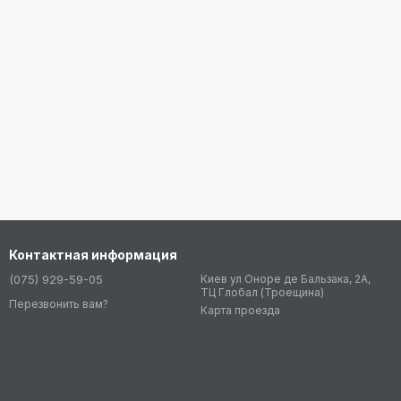
Контактная информация
(075) 929-59-05
Киев ул Оноре де Бальзака, 2А,
ТЦ Глобал (Троещина)
Перезвонить вам?
Карта проезда