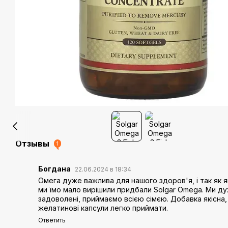
Отзывы
1
Богдана
22.06.2024 в 18:34
Омега дуже важлива для нашого здоров'я, і так як я
ми їмо мало вирішили придбали Solgar Omega. Ми д
задоволені, приймаємо всією сімєю. Добавка якісна,
желатинові капсули легко приймати.
Ответить