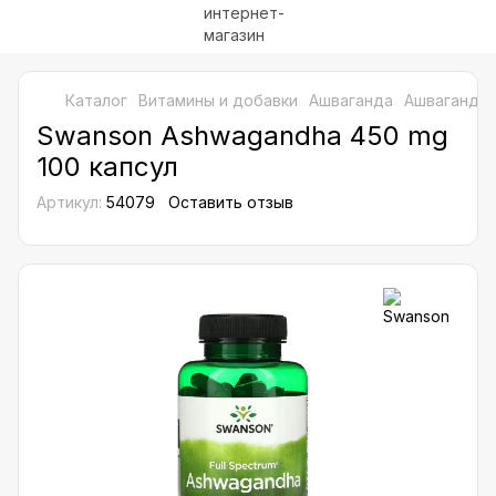
Каталог
Витамины и добавки
Ашваганда
Ашваганда 
Swanson Ashwagandha 450 mg
100 капсул
Артикул:
54079
Оставить отзыв