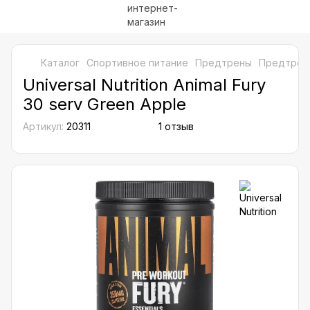
Каталог
Спортивное питание
Предтрены
Предтрены 
Universal Nutrition Animal Fury
30 serv Green Apple
Артикул:
20311
1 отзыв